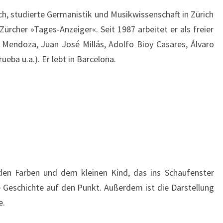
ch, studierte Germanistik und Musikwissenschaft in Zürich
ürcher »Tages-Anzeiger«. Seit 1987 arbeitet er als freier
 Mendoza, Juan José Millás, Adolfo Bioy Casares, Álvaro
eba u.a.). Er lebt in Barcelona.
den Farben und dem kleinen Kind, das ins Schaufenster
ie Geschichte auf den Punkt. Außerdem ist die Darstellung
e.