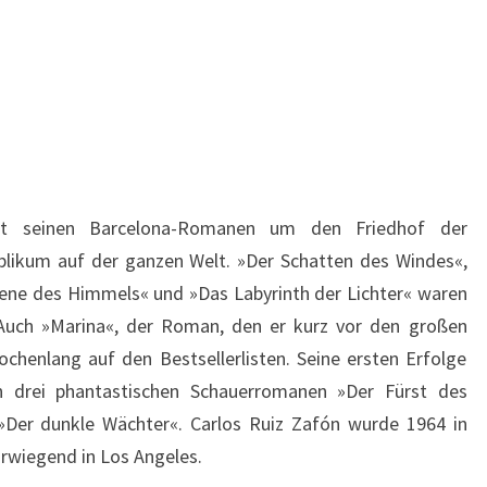
mit seinen Barcelona-Romanen um den Friedhof der
blikum auf der ganzen Welt. »Der Schatten des Windes«,
gene des Himmels« und »Das Labyrinth der Lichter« waren
. Auch »Marina«, der Roman, den er kurz vor den großen
henlang auf den Bestsellerlisten. Seine ersten Erfolge
n drei phantastischen Schauerromanen »Der Fürst des
 »Der dunkle Wächter«. Carlos Ruiz Zafón wurde 1964 in
rwiegend in Los Angeles.