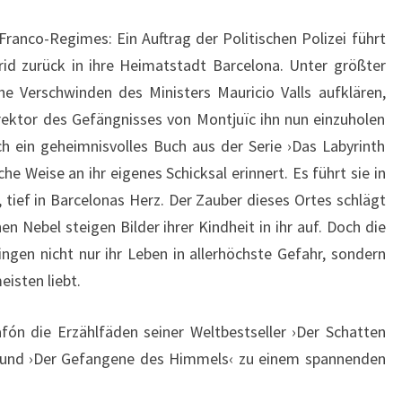
Franco-Regimes: Ein Auftrag der Politischen Polizei führt
drid zurück in ihre Heimatstadt Barcelona. Unter größter
he Verschwinden des Ministers Mauricio Valls aufklären,
rektor des Gefängnisses von Montjuïc ihn nun einzuholen
ch ein geheimnisvolles Buch aus der Serie ›Das Labyrinth
che Weise an ihr eigenes Schicksal erinnert. Es führt sie in
ief in Barcelonas Herz. Der Zauber dieses Ortes schlägt
en Nebel steigen Bilder ihrer Kindheit in ihr auf. Doch die
ringen nicht nur ihr Leben in allerhöchste Gefahr, sondern
isten liebt.
afón die Erzählfäden seiner Weltbestseller ›Der Schatten
s‹ und ›Der Gefangene des Himmels‹ zu einem spannenden