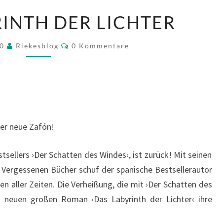
DAS
INTH DER LICHTER
LABYRINTH
DER
Kommentare
20
Riekesblog
0 Kommentare
LICHTER
der neue Zafón!
tsellers ›Der Schatten des Windes‹, ist zurück! Mit seinen
Vergessenen Bücher schuf der spanische Bestsellerautor
en aller Zeiten. Die Verheißung, die mit ›Der Schatten des
 neuen großen Roman ›Das Labyrinth der Lichter‹ ihre