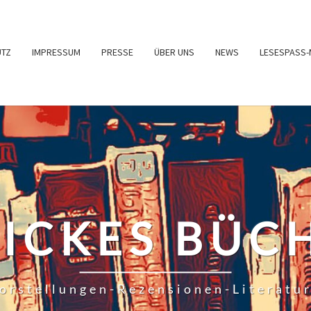
UTZ
IMPRESSUM
PRESSE
ÜBER UNS
NEWS
LESESPASS-
RICKES BÜC
orstellungen-Rezensionen-Literatu