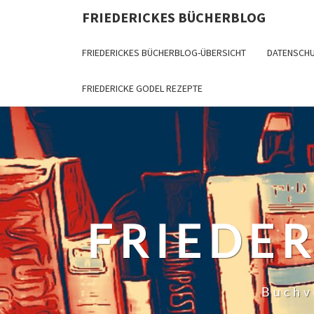
Skip
FRIEDERICKES BÜCHERBLOG
to
content
FRIEDERICKES BÜCHERBLOG-ÜBERSICHT
DATENSCH
FRIEDERICKE GODEL REZEPTE
FRIEDE
Buchv