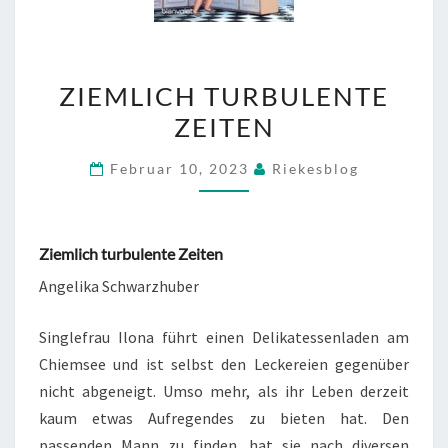
ZIEMLICH
ZIEMLICH TURBULENTE
TURBULENTE
ZEITEN
ZEITEN
Februar 10, 2023
Riekesblog
Ziemlich turbulente Zeiten
Angelika Schwarzhuber
Singlefrau Ilona führt einen Delikatessenladen am
Chiemsee und ist selbst den Leckereien gegenüber
nicht abgeneigt. Umso mehr, als ihr Leben derzeit
kaum etwas Aufregendes zu bieten hat. Den
passenden Mann zu finden, hat sie nach diversen